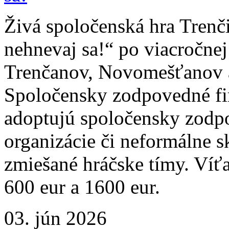
Živá spoločenská hra Trenči
nehnevaj sa!“ po viacročnej
Trenčanov, Novomešťanov a 
Spoločensky zodpovedné fir
adoptujú spoločensky zod
organizácie či neformálne 
zmiešané hráčske tímy. Víťa
600 eur a 1600 eur.
03. jún 2026