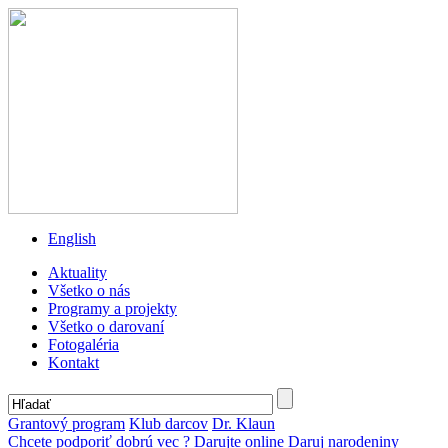
English
Aktuality
Všetko o nás
Programy a projekty
Všetko o darovaní
Fotogaléria
Kontakt
Grantový program
Klub darcov
Dr. Klaun
Chcete podporiť dobrú vec ?
Darujte online
Daruj narodeniny