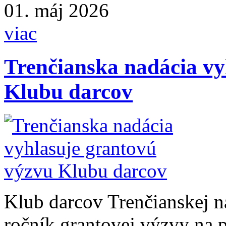
01. máj 2026
viac
Trenčianska nadácia vy
Klubu darcov
Klub darcov Trenčianskej n
ročník grantovej výzvy na