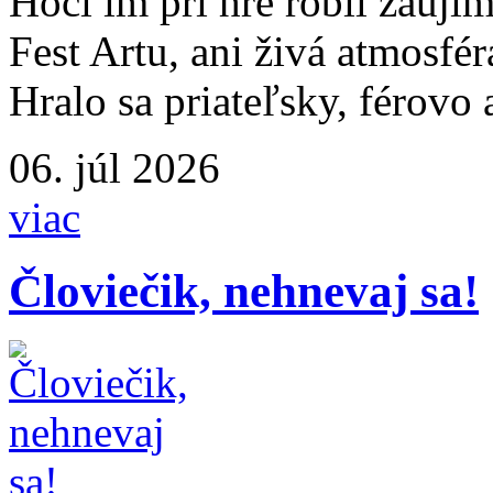
Hoci im pri hre robil zauj
Fest Artu, ani živá atmosfér
Hralo sa priateľsky, férovo
06. júl 2026
viac
Človiečik, nehnevaj sa!