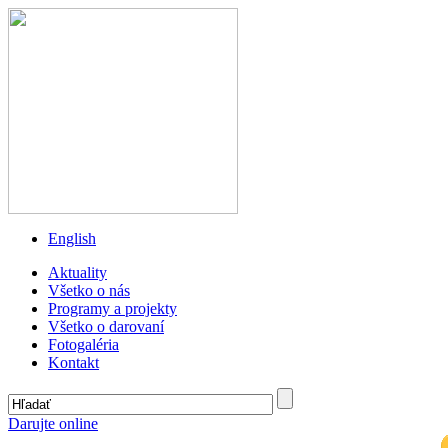
English
Aktuality
Všetko o nás
Programy a projekty
Všetko o darovaní
Fotogaléria
Kontakt
Darujte online