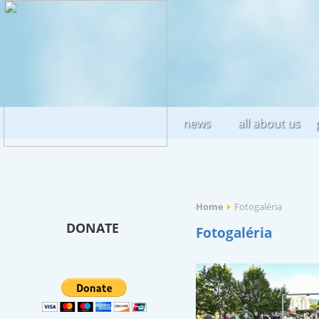
news
all about us
Home
Fotogaléria
DONATE
Fotogaléria