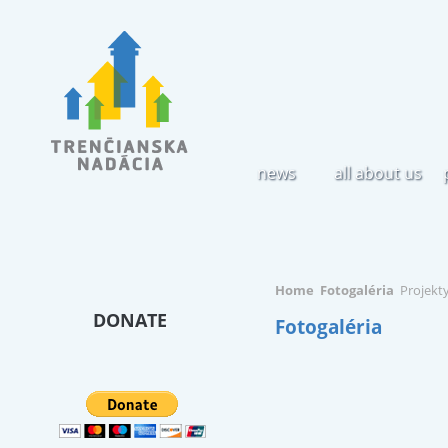
news
all about us
Home
Fotogaléria
Projekt
DONATE
Fotogaléria